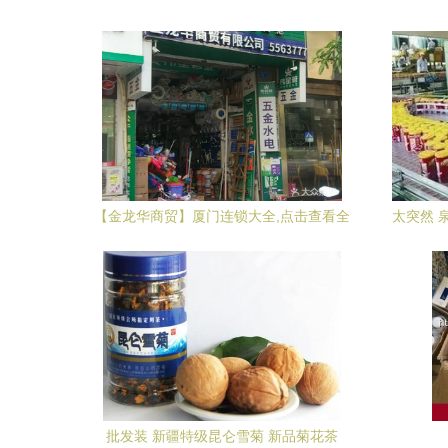
【金龙华商贸】厦门连锁大全,点击查看全
太突然 
部1家分店
批发装 新疆特级昆仑雪菊 新品菊花茶