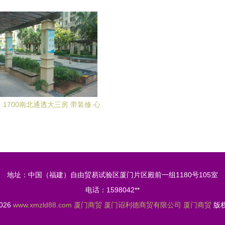
中科商务网-厦门钰廷商
】1700南北通透大三房 带装修 心
动,海沧兴港路五里57-80号(临近
金融商贸中心)-厦门58同城
地址：中国（福建）自由贸易试验区厦门片区殿前一组1180号105室
电话：1598042**
2026
www.xmzld88.com
厦门商贸
厦门诏利德商贸有限公司
厦门商贸
版