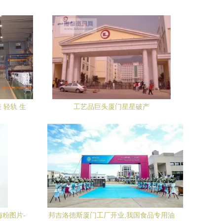
 轻轨 生
工艺品巨头厦门星星破产
理加盟,厦
轻轨 生产
理加盟生产
梅粉图片-
邦吉洛德斯厦门工厂开业,我国食品专用油