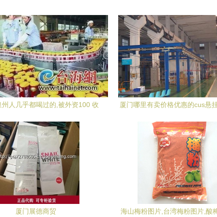
泉州人几乎都喝过的,被外资100 收
厦门哪里有卖价格优惠的cus悬挂
购,巅峰期年销售额50亿
产流水线 悬挂轻轨生产流水线代
门哪里有卖价格优惠的cus悬挂 
流水线 悬挂轻轨生产流水线代
厂家
厦门展德商贸
海山梅粉图片,台湾梅粉图片,酸