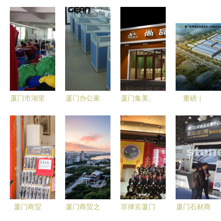
厦门市湖里
厦门办公家
厦门集美、
重磅｜
区桦蓉制衣
具与商贸发
海沧、思
2020年厦
厂 专注品
展 专业屏
明、湖里区
门六区建设
质，铸就商
风定制助力
域印刷喷绘
蓝图发布，
贸新篇章
现代化办公
广告制作推
商贸发展迎
环境
荐 芳广快
来新机遇
印工厂直销
实惠之选
厦门商贸
厦门商贸之
菲律宾厦门
厦门石材商