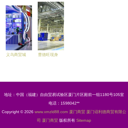
千年驿站与
旅 周边城
联谊会成立
品运营中心
古早商圈的
市必游景点
暨首届理事
商贸新动能
时光对话
TOP10推
会就职典礼
与产业升级
荐
在菲隆重举
的典范
行，深化厦
门商贸合作
义乌商贸城
曹德旺现身
二区 产品
嘉定霸气回
同质化与环
应“跑路”传
境滞后的双
闻 扎根嘉
重挑战
定，坚定发
地址：中国（福建）自由贸易试验区厦门片区殿前一组1180号105室
展厦门商贸
电话：1598042**
Copyright © 2026
www.xmzld88.com
厦门商贸
厦门诏利德商贸有限公
司
厦门商贸
版权所有
Sitemap