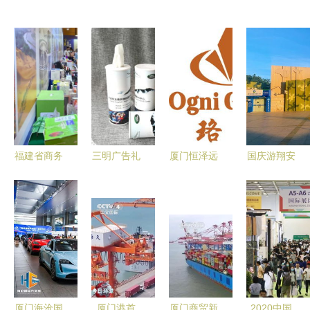
福建省商务
三明广告礼
厦门恒泽远
国庆游翔安
厅积极组织
品首选 豪
商贸公司简
参加厦金红
厦门商贸企
礼商贸专业
介
砖文化节、
业参加闽宁
定制抽纸，
逛奥莱，畅
经贸合作交
服务厦门商
享厦门商贸
流恳谈会
贸
风情
厦门海沧国
厦门港首
厦门商贸新
2020中国