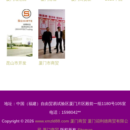
际汽贸城正
条"大三
篇章 沿海
厦门国际茶
式启动 推
通"跨境电
港口开辟新
产业博览会
动厦门商贸
商海运快线
航线助力外
盛大开幕，
高质量发展
两岸经贸合
贸稳增长
推动商贸新
作新桥梁的
机遇
搭建与商贸
机遇
昆山市开发
厦门市商贸
区泳科厦商
行业协会对
贸服务部
口帮扶明溪
连接昆山与
县御帘村，
厦门的商贸
助力乡村振
地址：中国（福建）自由贸易试验区厦门片区殿前一组1180号105室
桥梁
兴
电话：1598042**
Copyright © 2026
www.xmzld88.com
厦门商贸
厦门诏利德商贸有限公
司
厦门商贸
版权所有
Sitemap