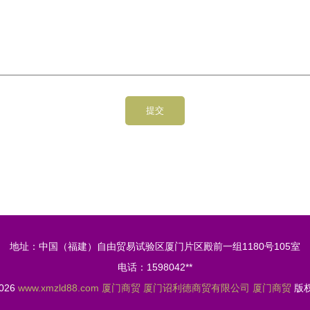
地址：中国（福建）自由贸易试验区厦门片区殿前一组1180号105室
电话：1598042**
2026
www.xmzld88.com
厦门商贸
厦门诏利德商贸有限公司
厦门商贸
版