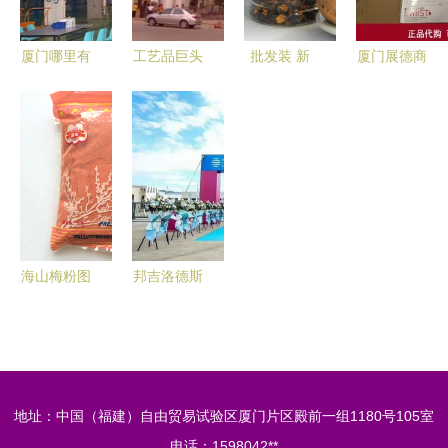
罐/箱】价
亿
格,厂家,图
厦门哪里有
工艺品巨头
批发装 新
厦门展德商
片,厦门市
卖价格优惠
厦门星星破
疆特级昆仑
贸
宝宝聚商
的cus悬挂
产
雪菊 新品
贸-
轻轨 生产
菊花茶
流水线 悬
挂轻轨生产
流水线代理
加盟,厦门
海山梅粉图
邦吉洛德斯
哪里有卖价
片,台湾梅
厦门工厂开
格优惠的
粉图片,酸
业,我国食
cus悬挂 轻
梅粉图片-
品专用油脂
轨 生产流
中科商务
行业再出新
地址：中国（福建）自由贸易试验区厦门片区殿前一组1180号105室
水线 悬挂
网-厦门钰
军
轻轨生产流
电话：1598042**