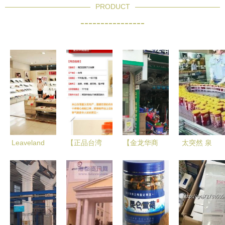
PRODUCT
----------------
Leaveland
【正品台湾
【金龙华商
太突然 泉
意大利枫叶
嘉义名产
贸】厦门连
州人几乎都
多品类休闲
海玉田莲子
锁大全,点
喝过的,被
时尚品牌
味方块酥早
击查看全部
外资100 收
餐饼干
1家分店
购,巅峰期
500g克12
年销售额50