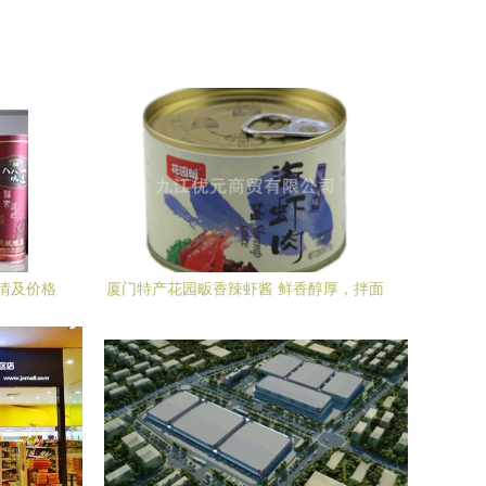
情及价格
厦门特产花园畈香辣虾酱 鲜香醇厚，拌面
拌饭的绝佳伴侣