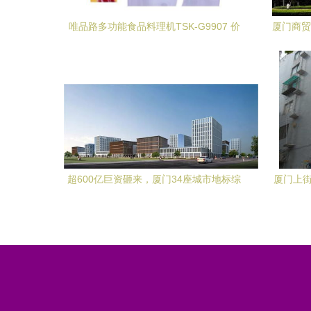
唯品路多功能食品料理机TSK-G9907 价
厦门商贸
格、厂家与产品亮点介绍
超600亿巨资砸来，厦门34座城市地标综
厦门上街
合体强势来袭，商贸格局全面升级