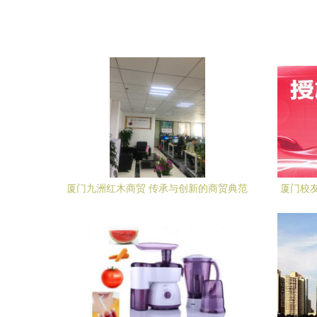
厦门九洲红木商贸 传承与创新的商贸典范
厦门校
会