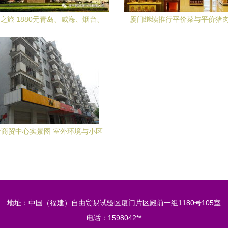
之旅 1880元青岛、威海、烟台、
厦门继续推行平价菜与平价猪
蓬莱双飞5日游
102家门店名录供市民选
商贸中心实景图 室外环境与小区
配套全景展示
地址：中国（福建）自由贸易试验区厦门片区殿前一组1180号105室
电话：1598042**