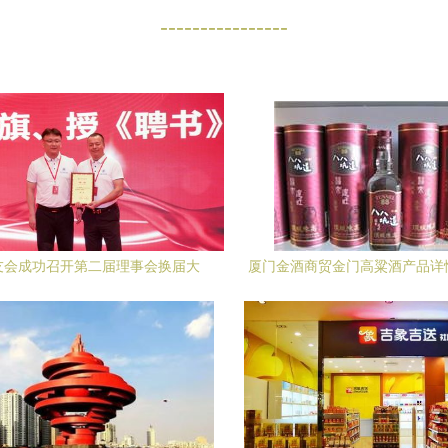
----------------
友会成功召开第二届理事会换届大
厦门金酒商贸金门高粱酒产品详
，共商校友合作与商贸发展
一览