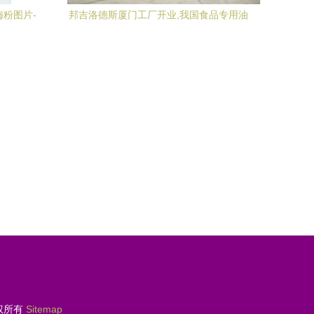
梅粉图片-
邦吉洛德斯厦门工厂开业,我国食品专用油
贸
脂行业再出新军
权所有
Sitemap