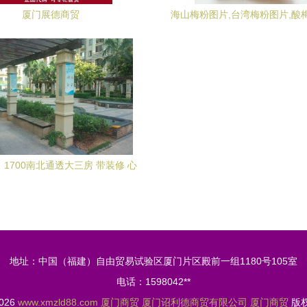
厦门展德商贸
海山梅粉图片,台湾梅粉图片,酸
中科商务网-厦门钰廷商
】1700南北通透大三房 带装修 心
动,海沧兴港路五里57-80号(临近
金融商贸中心)-厦门58同城
地址：中国（福建）自由贸易试验区厦门片区殿前一组1180号105室
电话：1598042**
2026
www.xmzld88.com
厦门商贸
厦门诏利德商贸有限公司
厦门商贸
版