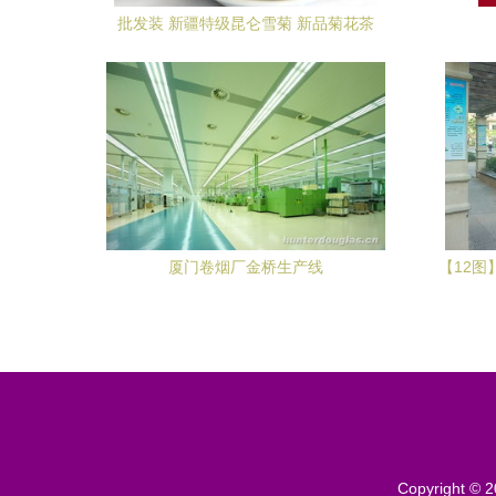
批发装 新疆特级昆仑雪菊 新品菊花茶
厦门卷烟厂金桥生产线
【12图
动不如行
Copyright © 