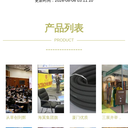
更新时间：2026-08-06 03:11:10
产品列表
PRODUCT
----------------
从草创到辉
海翼集团旗
厦门优质
三展并举，
煌 厦门佛
下两家企业
BJ68园林
茶韵厦门