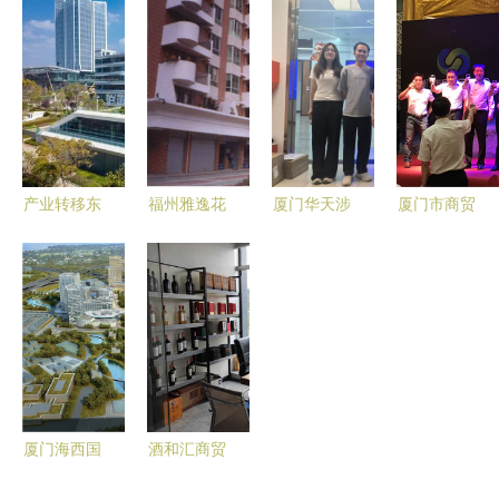
事用品展十
连续十六年
灌溉滴箭供
——2021
五载成长史
携手厦门石
应商指南
中国厦门国
与商贸繁荣
材展，共筑
际茶产业
之路
商贸合作新
（春季）博
篇章
览会今日盛
大启幕
产业转移东
福州雅逸花
厦门华天涉
厦门市商贸
风劲 昆明
园 从居住
外职业技术
行业协会第
扬帆正当时
典范到厦门
学院 培育
六届会员大
——厦门商
商贸网络中
商贸人才，
会第一次会
贸企业西进
的建材供应
服务区域经
议成功召开
的战略机遇
链新节点
济
与昆明优势
厦门海西国
酒和汇商贸
际商贸物流
（厦门）有