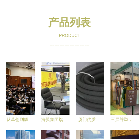
产品列表
PRODUCT
----------------
从草创到辉
海翼集团旗
厦门优质
三展并举，
煌 厦门佛
下两家企业
BJ68园林
茶韵厦门
事用品展十
连续十六年
灌溉滴箭供
——2021