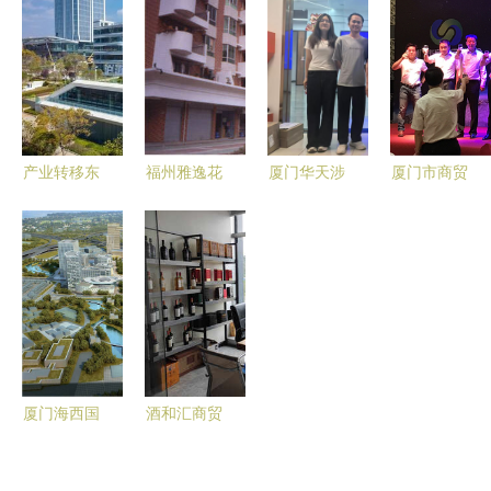
五载成长史
携手厦门石
应商指南
中国厦门国
与商贸繁荣
材展，共筑
际茶产业
之路
商贸合作新
（春季）博
篇章
览会今日盛
大启幕
产业转移东
福州雅逸花
厦门华天涉
厦门市商贸
风劲 昆明
园 从居住
外职业技术
行业协会第
扬帆正当时
典范到厦门
学院 培育
六届会员大
——厦门商
商贸网络中
商贸人才，
会第一次会
贸企业西进
的建材供应
服务区域经
议成功召开
的战略机遇
链新节点
济
与昆明优势
厦门海西国
酒和汇商贸
际商贸物流
（厦门）有
城与万久科
限公司 探