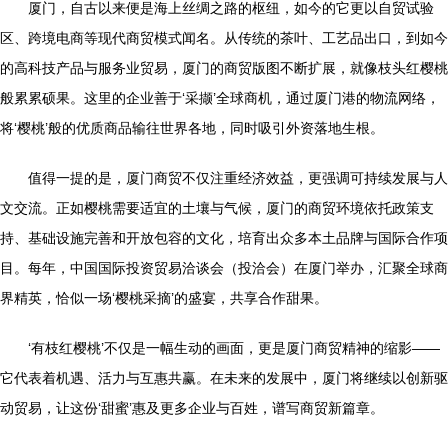
厦门，自古以来便是海上丝绸之路的枢纽，如今的它更以自贸试验
区、跨境电商等现代商贸模式闻名。从传统的茶叶、工艺品出口，到如今
的高科技产品与服务业贸易，厦门的商贸版图不断扩展，就像枝头红樱桃
般累累硕果。这里的企业善于‘采撷’全球商机，通过厦门港的物流网络，
将‘樱桃’般的优质商品输往世界各地，同时吸引外资落地生根。
值得一提的是，厦门商贸不仅注重经济效益，更强调可持续发展与人
文交流。正如樱桃需要适宜的土壤与气候，厦门的商贸环境依托政策支
持、基础设施完善和开放包容的文化，培育出众多本土品牌与国际合作项
目。每年，中国国际投资贸易洽谈会（投洽会）在厦门举办，汇聚全球商
界精英，恰似一场‘樱桃采摘’的盛宴，共享合作甜果。
‘有枝红樱桃’不仅是一幅生动的画面，更是厦门商贸精神的缩影——
它代表着机遇、活力与互惠共赢。在未来的发展中，厦门将继续以创新驱
动贸易，让这份‘甜蜜’惠及更多企业与百姓，谱写商贸新篇章。