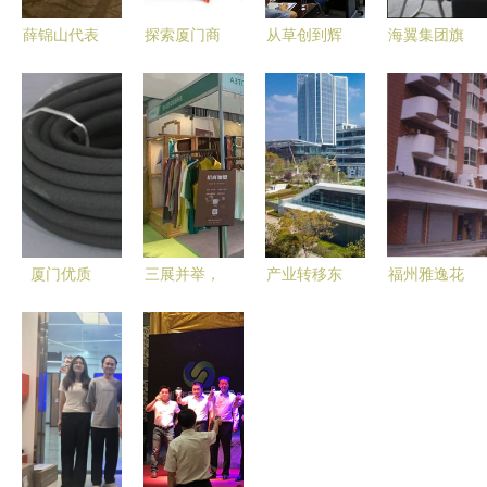
薛锦山代表
探索厦门商
从草创到辉
海翼集团旗
厦门茗唐实
贸的味蕾之
煌 厦门佛
下两家企业
业集团受邀
旅 Kadi 卡
事用品展十
连续十六年
出席2018
第咖啡四罐
五载成长史
携手厦门石
中国—泰国
装速溶风味
与商贸繁荣
材展，共筑
经贸合作论
全解析
之路
商贸合作新
坛，共话厦
篇章
门商贸新机
厦门优质
三展并举，
产业转移东
福州雅逸花
遇
BJ68园林
茶韵厦门
风劲 昆明
园 从居住
灌溉滴箭供
——2021
扬帆正当时
典范到厦门
应商指南
中国厦门国
——厦门商
商贸网络中
际茶产业
贸企业西进
的建材供应
（春季）博
的战略机遇
链新节点
览会今日盛
与昆明优势