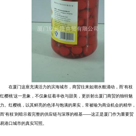
在厦门这座充满活力的滨海城市，商贸往来如潮水般涌动，而‘有枝
红樱桃’这一意象，不仅象征着丰收与甜美，更折射出厦门商贸的独特魅
力。红樱桃，以其鲜亮的色泽与饱满的果实，常被喻为商业机会的精华，
而‘有枝’则暗示着完整的供应链与深厚的根基——这正是厦门作为重要贸
易港口城市的真实写照。