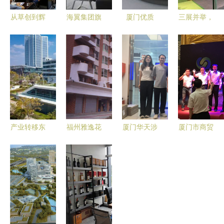
从草创到辉
海翼集团旗
厦门优质
三展并举，
煌 厦门佛
下两家企业
BJ68园林
茶韵厦门
事用品展十
连续十六年
灌溉滴箭供
——2021
五载成长史
携手厦门石
应商指南
中国厦门国
与商贸繁荣
材展，共筑
际茶产业
之路
商贸合作新
（春季）博
篇章
览会今日盛
大启幕
产业转移东
福州雅逸花
厦门华天涉
厦门市商贸
风劲 昆明
园 从居住
外职业技术
行业协会第
扬帆正当时
典范到厦门
学院 培育
六届会员大
——厦门商
商贸网络中
商贸人才，
会第一次会
贸企业西进
的建材供应
服务区域经
议成功召开
的战略机遇
链新节点
济
与昆明优势