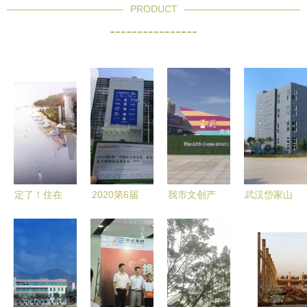
PRODUCT
----------------
定了！住在
2020第6届
我市文创产
武汉岱家山
厦门岛外这
广州家居用
品惊艳第十
科技创业园
个区的要发
品展与昆明
二届海峡两
与厦门商贸
达了！即将
螺蛳湾国际
岸（厦门）
合作前景探
全面爆发！
商贸城 厦
文化产业博
析
厦门商贸蓄
门商贸新机
览交易会