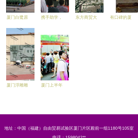
势腾飞
遇
厦门白鹭原
携手助学，
东方商贸大
有口碑的厦
商贸 探索
浓情义卖献
厦写字楼租
门工厂拆除
厦门商贸的
爱心——泰
赁指南 优
当选厦门龙
魅力与前景
成别克厦门
势、租金与
兴回收
公益行动纪
服务解析
实
厦门浮雕雕
厦门上半年
塑 融合艺
对台交流亮
术与商贸的
点纷呈 进
视觉文化墙
出口贸易增
长13.8%
地址：中国（福建）自由贸易试验区厦门片区殿前一组1180号105室
电话：1598042**