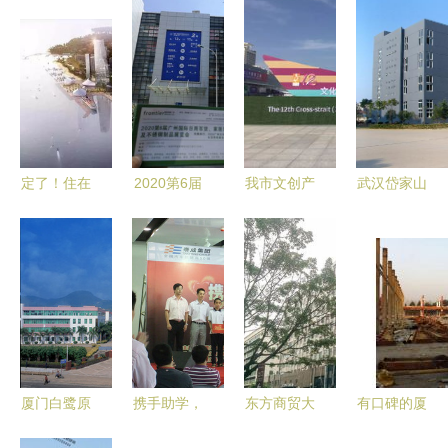
定了！住在
2020第6届
我市文创产
武汉岱家山
厦门岛外这
广州家居用
品惊艳第十
科技创业园
个区的要发
品展与昆明
二届海峡两
与厦门商贸
达了！即将
螺蛳湾国际
岸（厦门）
合作前景探
全面爆发！
商贸城 厦
文化产业博
析
厦门商贸蓄
门商贸新机
览交易会
势腾飞
遇
厦门白鹭原
携手助学，
东方商贸大
有口碑的厦
商贸 探索
浓情义卖献
厦写字楼租
门工厂拆除