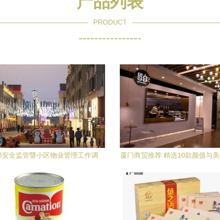
产品列表
PRODUCT
----------------
梯安全监管暨小区物业管理工作调
厦门商贸推荐 精选10款颜值与
莅临联创城市广场开展考察调研
饮品