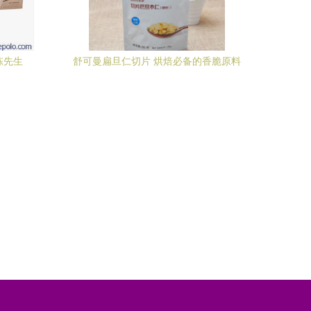
陈先生
舒可曼扁旦仁切片 烘焙必备的香脆原料
彩印与商贸