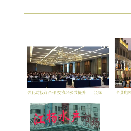
强化对接谋合作 交流经验共提升——泛家
全县电
居9月工作速览在厦门商贸领域
研组