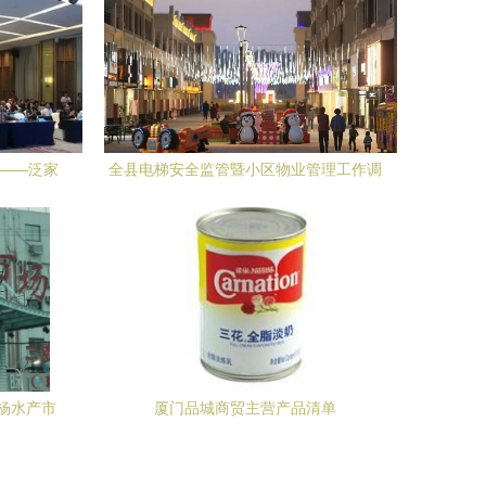
升——泛家
全县电梯安全监管暨小区物业管理工作调
领域
研组莅临联创城市广场开展考察调研
杨水产市
厦门品城商贸主营产品清单
章