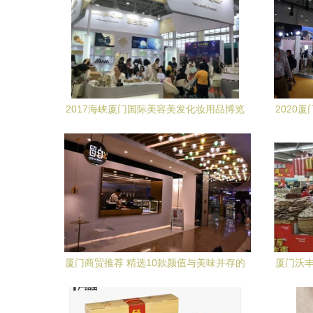
2017海峡厦门国际美容美发化妆用品博览
2020
会现场直击 她们为何闪耀全场
厦门商贸推荐 精选10款颜值与美味并存的
厦门沃丰
饮品