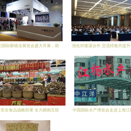
厦门国际眼镜业展览会盛大开幕，助
强化对接谋合作 交流经验共提
推商贸合作新篇章
居9月工作速览在厦门商贸
安全食品战略部署 全力拥抱互联
中国国际水产博览会走进上海江
网营销新时代
场与厦门商贸合作新篇